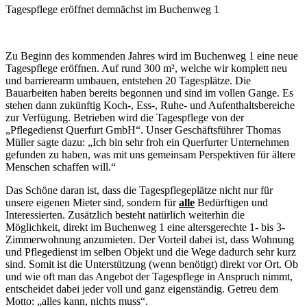
Tagespflege eröffnet demnächst im Buchenweg 1
Zu Beginn des kommenden Jahres wird im Buchenweg 1 eine neue
Tagespflege eröffnen. Auf rund 300 m², welche wir komplett neu
und barrierearm umbauen, entstehen 20 Tagesplätze. Die
Bauarbeiten haben bereits begonnen und sind im vollen Gange. Es
stehen dann zukünftig Koch-, Ess-, Ruhe- und Aufenthaltsbereiche
zur Verfügung. Betrieben wird die Tagespflege von der
„Pflegedienst Querfurt GmbH“. Unser Geschäftsführer Thomas
Müller sagte dazu: „Ich bin sehr froh ein Querfurter Unternehmen
gefunden zu haben, was mit uns gemeinsam Perspektiven für ältere
Menschen schaffen will.“
Das Schöne daran ist, dass die Tagespflegeplätze nicht nur für
unsere eigenen Mieter sind, sondern für
alle
Bedürftigen und
Interessierten. Zusätzlich besteht natürlich weiterhin die
Möglichkeit, direkt im Buchenweg 1 eine altersgerechte 1- bis 3-
Zimmerwohnung anzumieten. Der Vorteil dabei ist, dass Wohnung
und Pflegedienst im selben Objekt und die Wege dadurch sehr kurz
sind. Somit ist die Unterstützung (wenn benötigt) direkt vor Ort. Ob
und wie oft man das Angebot der Tagespflege in Anspruch nimmt,
entscheidet dabei jeder voll und ganz eigenständig. Getreu dem
Motto: „alles kann, nichts muss“.