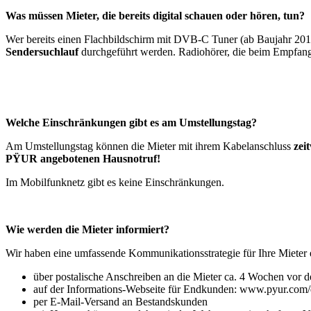
Was m
ü
ssen Mieter, die bereits digital schauen oder h
ö
ren, tun?
Wer bereits einen Flachbildschirm mit DVB-C Tuner (ab Baujahr 2010) 
Sendersuchlauf
durchgeführt werden. Radiohörer, die beim Empfang 
Welche Einschr
ä
nkungen gibt es am Umstellungstag?
Am Umstellungstag können die Mieter mit ihrem Kabelanschluss
zeit
P
Ÿ
UR angebotenen Hausnotruf!
Im Mobilfunknetz gibt es keine Einschränkungen.
Wie werden die Mieter informiert?
Wir haben eine umfassende Kommunikationsstrategie für Ihre Mieter 
über postalische Anschreiben an die Mieter ca. 4 Wochen vor 
auf der Informations-Webseite für Endkunden: www.pyur.com/d
per E-Mail-Versand an Bestandskunden