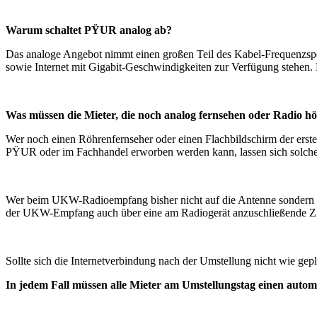
Warum schaltet P
Ÿ
UR analog ab?
Das analoge Angebot nimmt einen großen Teil des Kabel-Frequenzspe
sowie Internet mit Gigabit-Geschwindigkeiten zur Verfügung stehen. 
Was m
ü
ssen die Mieter, die noch analog fernsehen oder Radio h
ö
Wer noch einen Röhrenfernseher oder einen Flachbildschirm der ersten
PŸUR oder im Fachhandel erworben werden kann, lassen sich solche
Wer beim UKW-Radioempfang bisher nicht auf die Antenne sondern auf
der UKW-Empfang auch über eine am Radiogerät anzuschließende Z
Sollte sich die Internetverbindung nach der Umstellung nicht wie gep
In jedem Fall m
ü
ssen alle Mieter am Umstellungstag einen autom