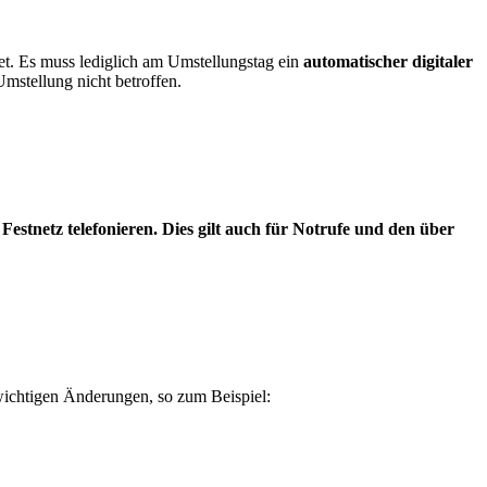
tet. Es muss lediglich am Umstellungstag ein
automatischer
digitaler
mstellung nicht betroffen.
 Festnetz telefonieren. Dies gilt auch f
ü
r Notrufe und den
ü
ber
wichtigen Änderungen, so zum Beispiel: